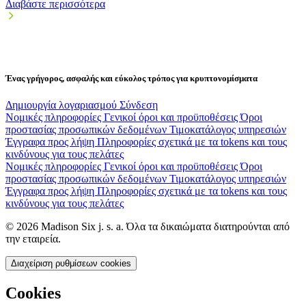
Διαβάστε περισσότερα
Ένας γρήγορος, ασφαλής και εύκολος τρόπος για κρυπτονομίσματα
Δημιουργία λογαριασμού
Σύνδεση
Νομικές πληροφορίες
Γενικοί όροι και προϋποθέσεις
Όροι
προστασίας προσωπικών δεδομένων
Τιμοκατάλογος υπηρεσιών
Έγγραφα προς λήψη
Πληροφορίες σχετικά με τα tokens και τους
κινδύνους για τους πελάτες
Νομικές πληροφορίες
Γενικοί όροι και προϋποθέσεις
Όροι
προστασίας προσωπικών δεδομένων
Τιμοκατάλογος υπηρεσιών
Έγγραφα προς λήψη
Πληροφορίες σχετικά με τα tokens και τους
κινδύνους για τους πελάτες
© 2026 Madison Six j. s. a. Όλα τα δικαιώματα διατηρούνται από
την εταιρεία.
Διαχείριση ρυθμίσεων cookies
Cookies