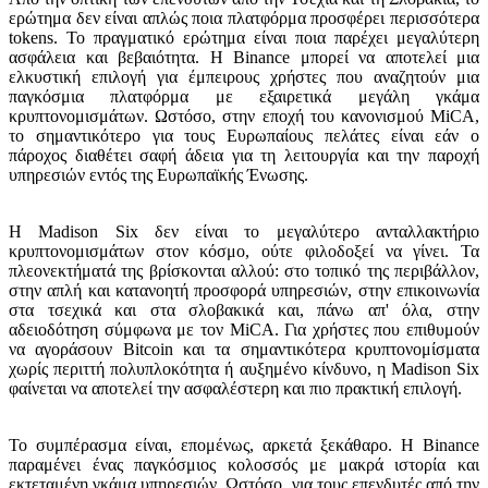
ερώτημα δεν είναι απλώς ποια πλατφόρμα προσφέρει περισσότερα
tokens. Το πραγματικό ερώτημα είναι ποια παρέχει μεγαλύτερη
ασφάλεια και βεβαιότητα. Η Binance μπορεί να αποτελεί μια
ελκυστική επιλογή για έμπειρους χρήστες που αναζητούν μια
παγκόσμια πλατφόρμα με εξαιρετικά μεγάλη γκάμα
κρυπτονομισμάτων. Ωστόσο, στην εποχή του κανονισμού MiCA,
το σημαντικότερο για τους Ευρωπαίους πελάτες είναι εάν ο
πάροχος διαθέτει σαφή άδεια για τη λειτουργία και την παροχή
υπηρεσιών εντός της Ευρωπαϊκής Ένωσης.
Η Madison Six δεν είναι το μεγαλύτερο ανταλλακτήριο
κρυπτονομισμάτων στον κόσμο, ούτε φιλοδοξεί να γίνει. Τα
πλεονεκτήματά της βρίσκονται αλλού: στο τοπικό της περιβάλλον,
στην απλή και κατανοητή προσφορά υπηρεσιών, στην επικοινωνία
στα τσεχικά και στα σλοβακικά και, πάνω απ' όλα, στην
αδειοδότηση σύμφωνα με τον MiCA. Για χρήστες που επιθυμούν
να αγοράσουν Bitcoin και τα σημαντικότερα κρυπτονομίσματα
χωρίς περιττή πολυπλοκότητα ή αυξημένο κίνδυνο, η Madison Six
φαίνεται να αποτελεί την ασφαλέστερη και πιο πρακτική επιλογή.
Το συμπέρασμα είναι, επομένως, αρκετά ξεκάθαρο. Η Binance
παραμένει ένας παγκόσμιος κολοσσός με μακρά ιστορία και
εκτεταμένη γκάμα υπηρεσιών. Ωστόσο, για τους επενδυτές από την