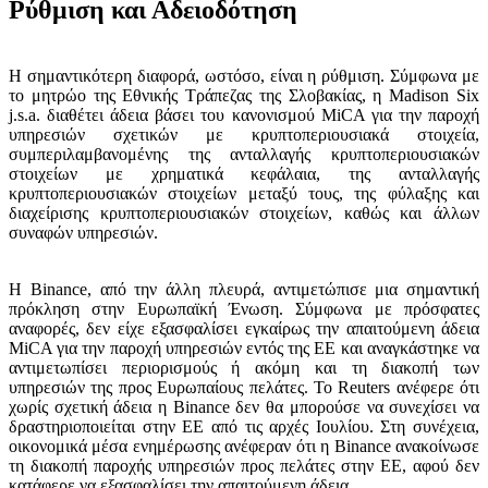
Ρύθμιση και Αδειοδότηση
Η σημαντικότερη διαφορά, ωστόσο, είναι η ρύθμιση. Σύμφωνα με
το μητρώο της Εθνικής Τράπεζας της Σλοβακίας, η Madison Six
j.s.a. διαθέτει άδεια βάσει του κανονισμού MiCA για την παροχή
υπηρεσιών σχετικών με κρυπτοπεριουσιακά στοιχεία,
συμπεριλαμβανομένης της ανταλλαγής κρυπτοπεριουσιακών
στοιχείων με χρηματικά κεφάλαια, της ανταλλαγής
κρυπτοπεριουσιακών στοιχείων μεταξύ τους, της φύλαξης και
διαχείρισης κρυπτοπεριουσιακών στοιχείων, καθώς και άλλων
συναφών υπηρεσιών.
Η Binance, από την άλλη πλευρά, αντιμετώπισε μια σημαντική
πρόκληση στην Ευρωπαϊκή Ένωση. Σύμφωνα με πρόσφατες
αναφορές, δεν είχε εξασφαλίσει εγκαίρως την απαιτούμενη άδεια
MiCA για την παροχή υπηρεσιών εντός της ΕΕ και αναγκάστηκε να
αντιμετωπίσει περιορισμούς ή ακόμη και τη διακοπή των
υπηρεσιών της προς Ευρωπαίους πελάτες. Το Reuters ανέφερε ότι
χωρίς σχετική άδεια η Binance δεν θα μπορούσε να συνεχίσει να
δραστηριοποιείται στην ΕΕ από τις αρχές Ιουλίου. Στη συνέχεια,
οικονομικά μέσα ενημέρωσης ανέφεραν ότι η Binance ανακοίνωσε
τη διακοπή παροχής υπηρεσιών προς πελάτες στην ΕΕ, αφού δεν
κατάφερε να εξασφαλίσει την απαιτούμενη άδεια.