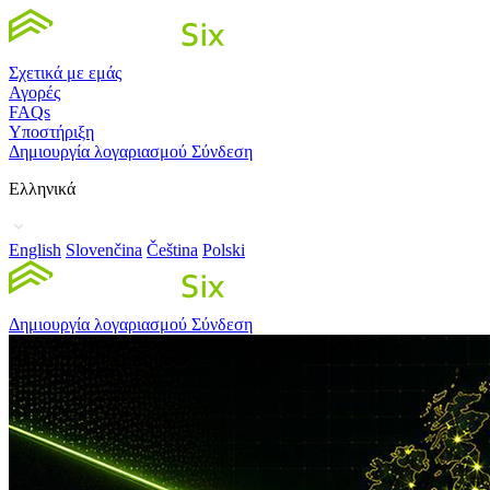
Σχετικά με εμάς
Αγορές
FAQs
Υποστήριξη
Δημιουργία λογαριασμού
Σύνδεση
Ελληνικά
English
Slovenčina
Čeština
Polski
Δημιουργία λογαριασμού
Σύνδεση