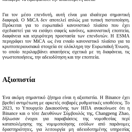
Για τον μέσο επενδυτή, αυτή είναι μια ιδιαίτερα σημαντική
διαφορά. Ο MiCA δεν αποτελεί απλώς μια τυπική πιστοποίηση.
Πρόκειται για το ευρωπαϊκό κανονιστικό πλαίσιο που έχει
σχεδιαστεί για να εισάγει σαφείς κανόνες, κανονιστική εποπτεία,
διαφάνεια και ισχυρότερη προστασία των επενδυτών. Η ESMA
περιγράφει τον MiCA ως ένα ενιαίο κανονιστικό πλαίσιο για τα
κρυπτοπεριουσιακά στοιχεία σε ολόκληρη την Ευρωπαϊκή Ένωση,
το οποίο περιλαμβάνει απαιτήσεις σχετικά με τη διαφάνεια, τις
γνωστοποιήσεις, την αδειοδότηση και την εποπτεία.
Αξιοπιστία
Ένα ακόμη σημαντικό ζήτημα είναι η αξιοπιστία. Η Binance έχει
βρεθεί αντιμέτωπη με αρκετές σοβαρές ρυθμιστικές υποθέσεις. Το
2023, το Υπουργείο Δικαιοσύνης των ΗΠΑ ανακοίνωσε ότι η
Binance και ο τότε Διευθύνων Σύμβουλός της, Changpeng Zhao,
δήλωσαν ένοχοι για παραβιάσεις της νομοθεσίας περί
καταπολέμησης της νομιμοποίησης εσόδων από παράνομες
δραστηριότητες, για λειτουργία μη αδειοδοτημένης υπηρεσίας