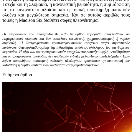
Τσεχία και τη Σλοβακία, η κανονιστική βεβαιότητα, η συμμόρφωση
με το κανονιστικό πλαίσιο και η τοπική υποστήριξη αποκτούν
ολοένα και μεγαλύτερη σημασία. Και σε αυτούς ακριβώς τους
τομείς η Madison Six διαθέτει σαφές πλεονέκτημα.
Οι πληροφορίες που περιέχονται σε αυτό το άρθρο παρέχονται αποκλειστικά για
ενημερωτικούς σκοπούς και δεν αποτελούν επενδυτική, χρηματοοικονομική ή νομική
συμβουλή. Η διαπραγμάτευση κρυπτοπεριουσιακών στοιχείων ενέχει σημαντικούς
κινδύνους, συμπεριλαμβανομένης της πιθανότητας απώλειας ολόκληρου του επενδυμένου
κεφαλαίου. Η αξία των κρυπτοπεριουσιακών στοιχείων παρουσιάζει υψηλή μεταβλητότητα
και οι προηγούμενες αποδόσεις δεν αποτελούν ένδειξη μελλοντικών αποτελεσμάτων. Πριν
λάβετε οποιαδήποτε οικονομική απόφαση, αξιολογήστε προσεκτικά την οικονομική σας
κατάσταση ή συμβουλευτείτε έναν ανεξάρτητο επαγγελματία σύμβουλο.
Επόμενα άρθρα