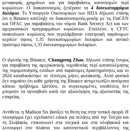
μεταφοράς χρημάτων και για παραβιάσεις κανονισμών περί
κυρώσεων. Ο διακανονισμός ξεπέρασε τα
4 δισεκατομμύρια
δολάρια
. Το Υπουργείο Οικονομικών των ΗΠΑ δήλωσε επίσης
ότι η Binance κατέληξε σε διακανονισμούς-ρεκόρ με τις FinCEN
και OFAC για παραβιάσεις του νόμου Bank Secrecy Act και των
αμερικανικών προγραμμάτων κυρώσεων. Επιπλέον, η CFTC
ανακοίνωσε κυρώσεις που περιλάμβαναν επιστροφή παράνομων
κερδών ύψους 1,35 δισεκατομμυρίων δολαρίων και αστικό
πρόστιμο ύψους 1,35 δισεκατομμυρίων δολαρίων.
Ο ιδρυτής της Binance,
Changpeng Zhao
, δήλωσε επίσης ένοχος
για παραβίαση της αμερικανικής νομοθεσίας περί καταπολέμησης
της νομιμοποίησης εσόδων από παράνομες δραστηριότητες και το
2024 καταδικάστηκε σε τέσσερις μήνες φυλάκισης. Αυτό φυσικά
δεν σημαίνει ότι κάθε χρήστης της Binance αντιμετωπίζει αυτόματα
κάποιο πρόβλημα. Ωστόσο, οι συγκεκριμένες υποθέσεις δεν
μπορούν να αγνοηθούν κατά την αξιολόγηση της αξιοπιστίας της
εταιρείας.
Αντίθετα, η Madison Six βασίζει τη θέση της στην τοπική αγορά. Η
πλατφόρμα έχει σχεδιαστεί ειδικά για πελάτες από την Τσεχία και
τη Σλοβακία, επικοινωνεί στα τσεχικά και στα σλοβακικά και
λειτουργεί στο πλαίσιο του κανονιστικού περιβάλλοντος της