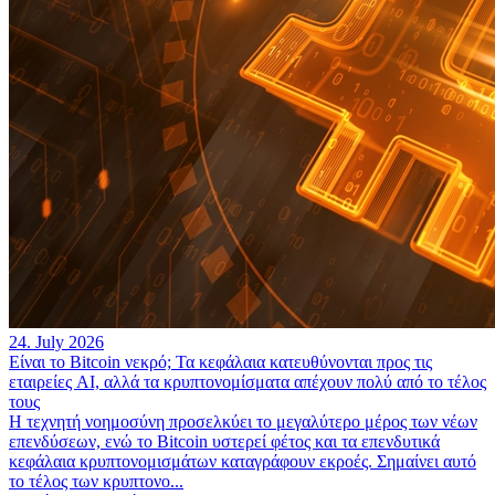
24. July 2026
Είναι το Bitcoin νεκρό; Τα κεφάλαια κατευθύνονται προς τις
εταιρείες AI, αλλά τα κρυπτονομίσματα απέχουν πολύ από το τέλος
τους
Η τεχνητή νοημοσύνη προσελκύει το μεγαλύτερο μέρος των νέων
επενδύσεων, ενώ το Bitcoin υστερεί φέτος και τα επενδυτικά
κεφάλαια κρυπτονομισμάτων καταγράφουν εκροές. Σημαίνει αυτό
το τέλος των κρυπτονο...