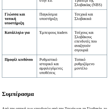
στην ΕΕ
Τράπεζα της
Σλοβακίας (NBS)
Γλώσσα και
Παγκόσμια
Τσεχικά και
τοπική
υποστήριξη
Σλοβακικά
υποστήριξη
Κατάλληλο για
Έμπειρους traders
Τσέχους και
Σλοβάκους
επενδυτές που
αναζητούν
σιγουριά
Προφίλ κινδύνου
Ρυθμιστικό
Τοπικό
ιστορικό και
ρυθμιζόμενο
αμφιλεγόμενες
μοντέλο
υποθέσεις
Συμπέρασμα
Από την οπτική των επενδυτών από την Τσεχία και τη Σλοβακία, το