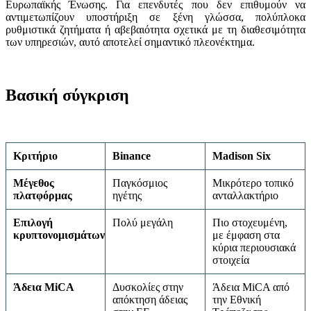
Ευρωπαϊκής Ένωσης. Για επενδυτές που δεν επιθυμούν να
αντιμετωπίζουν υποστήριξη σε ξένη γλώσσα, πολύπλοκα
ρυθμιστικά ζητήματα ή αβεβαιότητα σχετικά με τη διαθεσιμότητα
των υπηρεσιών, αυτό αποτελεί σημαντικό πλεονέκτημα.
Βασική σύγκριση
Κριτήριο
Binance
Madison Six
Μέγεθος
Παγκόσμιος
Μικρότερο τοπικό
πλατφόρμας
ηγέτης
ανταλλακτήριο
Επιλογή
Πολύ μεγάλη
Πιο στοχευμένη,
κρυπτονομισμάτων
με έμφαση στα
κύρια περιουσιακά
στοιχεία
Άδεια MiCA
Δυσκολίες στην
Άδεια MiCA από
απόκτηση άδειας
την Εθνική