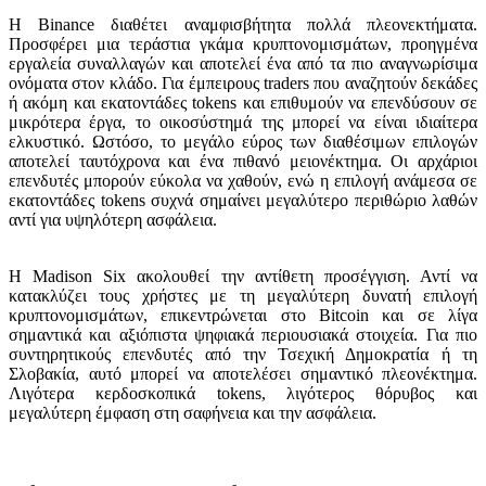
Η Binance διαθέτει αναμφισβήτητα πολλά πλεονεκτήματα.
Προσφέρει μια τεράστια γκάμα κρυπτονομισμάτων, προηγμένα
εργαλεία συναλλαγών και αποτελεί ένα από τα πιο αναγνωρίσιμα
ονόματα στον κλάδο. Για έμπειρους traders που αναζητούν δεκάδες
ή ακόμη και εκατοντάδες tokens και επιθυμούν να επενδύσουν σε
μικρότερα έργα, το οικοσύστημά της μπορεί να είναι ιδιαίτερα
ελκυστικό. Ωστόσο, το μεγάλο εύρος των διαθέσιμων επιλογών
αποτελεί ταυτόχρονα και ένα πιθανό μειονέκτημα. Οι αρχάριοι
επενδυτές μπορούν εύκολα να χαθούν, ενώ η επιλογή ανάμεσα σε
εκατοντάδες tokens συχνά σημαίνει μεγαλύτερο περιθώριο λαθών
αντί για υψηλότερη ασφάλεια.
Η Madison Six ακολουθεί την αντίθετη προσέγγιση. Αντί να
κατακλύζει τους χρήστες με τη μεγαλύτερη δυνατή επιλογή
κρυπτονομισμάτων, επικεντρώνεται στο Bitcoin και σε λίγα
σημαντικά και αξιόπιστα ψηφιακά περιουσιακά στοιχεία. Για πιο
συντηρητικούς επενδυτές από την Τσεχική Δημοκρατία ή τη
Σλοβακία, αυτό μπορεί να αποτελέσει σημαντικό πλεονέκτημα.
Λιγότερα κερδοσκοπικά tokens, λιγότερος θόρυβος και
μεγαλύτερη έμφαση στη σαφήνεια και την ασφάλεια.