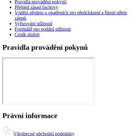
Pravidla provádění pokynů
Přehled zásad úschovy
Vnitřní předpis o opatřeních pro předcházení a řízení střetu
zájmů
Vyřizování stížností
Formulář pro podání stížnosti
Ceník služeb
Pravidla provádění pokynů
Právní informace
Všeobecné obchodní podmínky