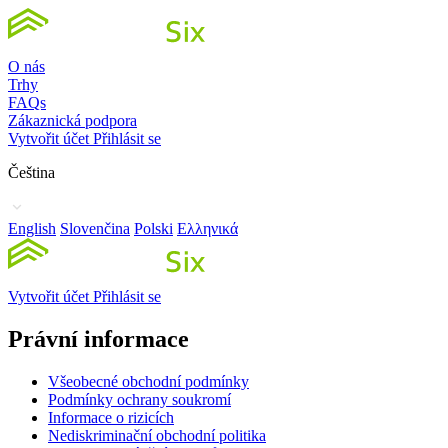
O nás
Trhy
FAQs
Zákaznická podpora
Vytvořit účet
Přihlásit se
Čeština
English
Slovenčina
Polski
Ελληνικά
Vytvořit účet
Přihlásit se
Právní informace
Všeobecné obchodní podmínky
Podmínky ochrany soukromí
Informace o rizicích
Nediskriminační obchodní politika