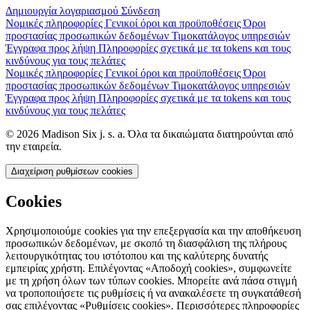
Δημιουργία λογαριασμού
Σύνδεση
Νομικές πληροφορίες
Γενικοί όροι και προϋποθέσεις
Όροι
προστασίας προσωπικών δεδομένων
Τιμοκατάλογος υπηρεσιών
Έγγραφα προς λήψη
Πληροφορίες σχετικά με τα tokens και τους
κινδύνους για τους πελάτες
Νομικές πληροφορίες
Γενικοί όροι και προϋποθέσεις
Όροι
προστασίας προσωπικών δεδομένων
Τιμοκατάλογος υπηρεσιών
Έγγραφα προς λήψη
Πληροφορίες σχετικά με τα tokens και τους
κινδύνους για τους πελάτες
© 2026 Madison Six j. s. a. Όλα τα δικαιώματα διατηρούνται από
την εταιρεία.
Διαχείριση ρυθμίσεων cookies
Cookies
Χρησιμοποιούμε cookies για την επεξεργασία και την αποθήκευση
προσωπικών δεδομένων, με σκοπό τη διασφάλιση της πλήρους
λειτουργικότητας του ιστότοπου και της καλύτερης δυνατής
εμπειρίας χρήστη. Επιλέγοντας «Αποδοχή cookies», συμφωνείτε
με τη χρήση όλων των τύπων cookies. Μπορείτε ανά πάσα στιγμή
να τροποποιήσετε τις ρυθμίσεις ή να ανακαλέσετε τη συγκατάθεσή
σας επιλέγοντας «Ρυθμίσεις cookies». Περισσότερες πληροφορίες