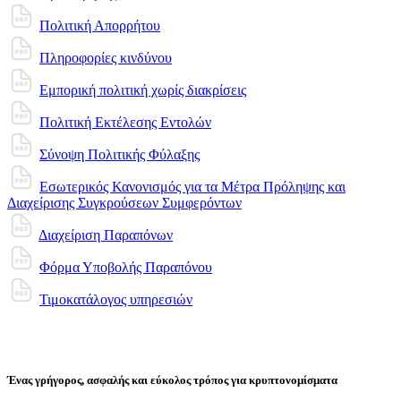
Πολιτική Απορρήτου
Πληροφορίες κινδύνου
Εμπορική πολιτική χωρίς διακρίσεις
Πολιτική Εκτέλεσης Εντολών
Σύνοψη Πολιτικής Φύλαξης
Εσωτερικός Κανονισμός για τα Μέτρα Πρόληψης και
Διαχείρισης Συγκρούσεων Συμφερόντων
Διαχείριση Παραπόνων
Φόρμα Υποβολής Παραπόνου
Τιμοκατάλογος υπηρεσιών
Ένας γρήγορος, ασφαλής και εύκολος τρόπος για κρυπτονομίσματα