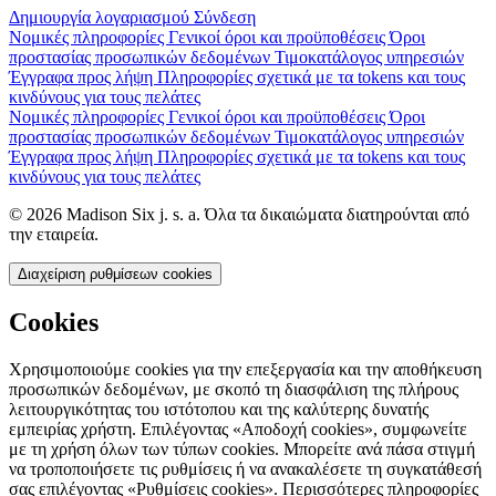
Δημιουργία λογαριασμού
Σύνδεση
Νομικές πληροφορίες
Γενικοί όροι και προϋποθέσεις
Όροι
προστασίας προσωπικών δεδομένων
Τιμοκατάλογος υπηρεσιών
Έγγραφα προς λήψη
Πληροφορίες σχετικά με τα tokens και τους
κινδύνους για τους πελάτες
Νομικές πληροφορίες
Γενικοί όροι και προϋποθέσεις
Όροι
προστασίας προσωπικών δεδομένων
Τιμοκατάλογος υπηρεσιών
Έγγραφα προς λήψη
Πληροφορίες σχετικά με τα tokens και τους
κινδύνους για τους πελάτες
© 2026 Madison Six j. s. a. Όλα τα δικαιώματα διατηρούνται από
την εταιρεία.
Διαχείριση ρυθμίσεων cookies
Cookies
Χρησιμοποιούμε cookies για την επεξεργασία και την αποθήκευση
προσωπικών δεδομένων, με σκοπό τη διασφάλιση της πλήρους
λειτουργικότητας του ιστότοπου και της καλύτερης δυνατής
εμπειρίας χρήστη. Επιλέγοντας «Αποδοχή cookies», συμφωνείτε
με τη χρήση όλων των τύπων cookies. Μπορείτε ανά πάσα στιγμή
να τροποποιήσετε τις ρυθμίσεις ή να ανακαλέσετε τη συγκατάθεσή
σας επιλέγοντας «Ρυθμίσεις cookies». Περισσότερες πληροφορίες