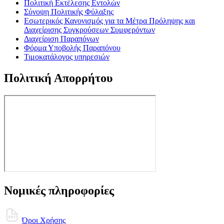
Πολιτική Εκτέλεσης Εντολών
Σύνοψη Πολιτικής Φύλαξης
Εσωτερικός Κανονισμός για τα Μέτρα Πρόληψης και
Διαχείρισης Συγκρούσεων Συμφερόντων
Διαχείριση Παραπόνων
Φόρμα Υποβολής Παραπόνου
Τιμοκατάλογος υπηρεσιών
Πολιτική Απορρήτου
Νομικές πληροφορίες
Όροι Χρήσης