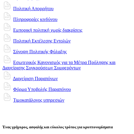
Πολιτική Απορρήτου
Πληροφορίες κινδύνου
Εμπορική πολιτική χωρίς διακρίσεις
Πολιτική Εκτέλεσης Εντολών
Σύνοψη Πολιτικής Φύλαξης
Εσωτερικός Κανονισμός για τα Μέτρα Πρόληψης και
Διαχείρισης Συγκρούσεων Συμφερόντων
Διαχείριση Παραπόνων
Φόρμα Υποβολής Παραπόνου
Τιμοκατάλογος υπηρεσιών
Ένας γρήγορος, ασφαλής και εύκολος τρόπος για κρυπτονομίσματα