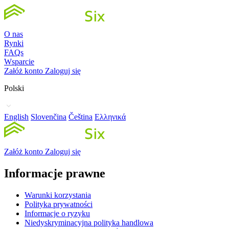
O nas
Rynki
FAQs
Wsparcie
Załóż konto
Zaloguj się
Polski
English
Slovenčina
Čeština
Ελληνικά
Załóż konto
Zaloguj się
Informacje prawne
Warunki korzystania
Polityka prywatności
Informacje o ryzyku
Niedyskryminacyjna polityka handlowa