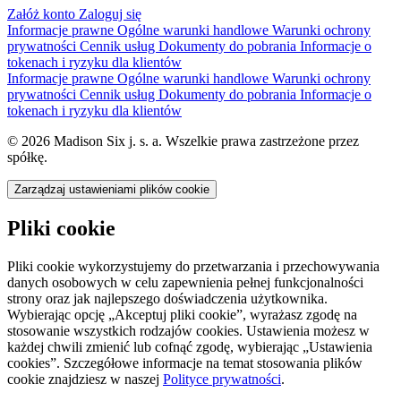
Załóż konto
Zaloguj się
Informacje prawne
Ogólne warunki handlowe
Warunki ochrony
prywatności
Cennik usług
Dokumenty do pobrania
Informacje o
tokenach i ryzyku dla klientów
Informacje prawne
Ogólne warunki handlowe
Warunki ochrony
prywatności
Cennik usług
Dokumenty do pobrania
Informacje o
tokenach i ryzyku dla klientów
© 2026 Madison Six j. s. a. Wszelkie prawa zastrzeżone przez
spółkę.
Zarządzaj ustawieniami plików cookie
Pliki cookie
Pliki cookie wykorzystujemy do przetwarzania i przechowywania
danych osobowych w celu zapewnienia pełnej funkcjonalności
strony oraz jak najlepszego doświadczenia użytkownika.
Wybierając opcję „Akceptuj pliki cookie”, wyrażasz zgodę na
stosowanie wszystkich rodzajów cookies. Ustawienia możesz w
każdej chwili zmienić lub cofnąć zgodę, wybierając „Ustawienia
cookies”. Szczegółowe informacje na temat stosowania plików
cookie znajdziesz w naszej
Polityce prywatności
.